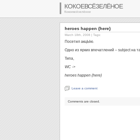
КОКОЕВСЁЗЕЛЁНОЕ
Кокоевсёзелёное
heroes happen {here}
March 18th, 2008
| Tags:
Посетил акцЫю.
Одно из ярких впечатлений – subject на 
Типа,
WC ->
heroes happen {here}
Leave a comment
Comments are closed.