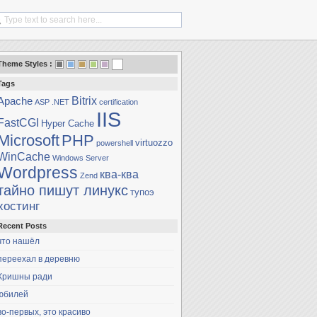
Theme Styles :
Tags
Bitrix
Apache
ASP .NET
certification
IIS
FastCGI
Hyper Cache
Microsoft
PHP
virtuozzo
powershell
WinCache
Windows Server
Wordpress
ква-ква
Zend
тайно пишут линукс
тупоэ
хостинг
Recent Posts
что нашёл
переехал в деревню
Кришны ради
юбилей
во-первых, это красиво